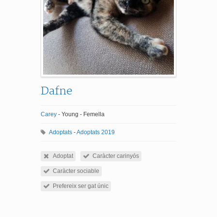
Dafne
Carey
- Young - Femella
Adoptats
-
Adoptats 2019
Adoptat
Caràcter carinyós
Caràcter sociable
Prefereix ser gat únic