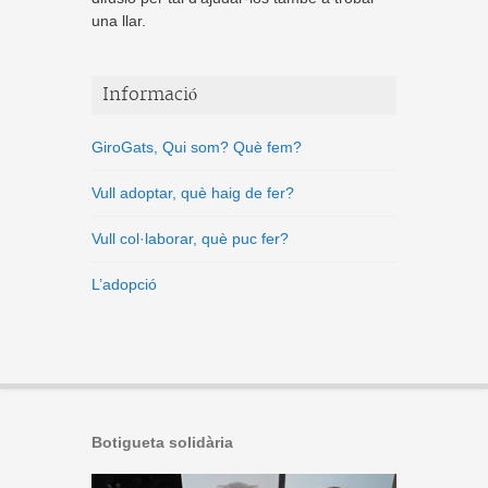
una llar.
Informació
GiroGats, Qui som? Què fem?
Vull adoptar, què haig de fer?
Vull col·laborar, què puc fer?
L’adopció
Botigueta solidària