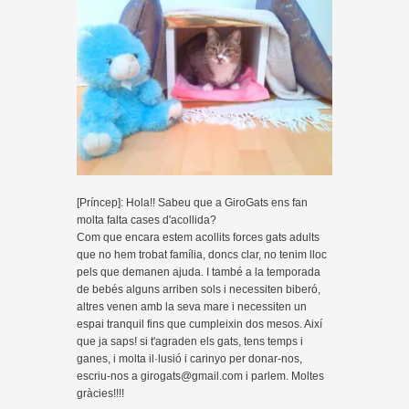
[Príncep]: Hola!! Sabeu que a GiroGats ens fan
molta falta cases d'acollida?
Com que encara estem acollits forces gats adults
que no hem trobat família, doncs clar, no tenim lloc
pels que demanen ajuda. I també a la temporada
de bebés alguns arriben sols i necessiten biberó,
altres venen amb la seva mare i necessiten un
espai tranquil fins que cumpleixin dos mesos. Així
que ja saps! si t'agraden els gats, tens temps i
ganes, i molta il·lusió i carinyo per donar-nos,
escriu-nos a girogats@gmail.com i parlem. Moltes
gràcies!!!!