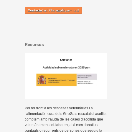
Contacta'ns i t'ho expliquem tot!
Recursos
Per fer front a les despeses veterinàries i a
l'alimentació i cura dels GiroGats rescatats i acollits,
comptem amb l'ajuda de les cases d'acollida que
voluntàriament col·laboren, així com donatius
puntuals o recurrents de persones que seguiu la