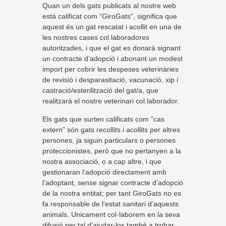
Quan un dels gats publicats al nostre web
està calificat com “GiroGats”, significa que
aquest és un gat rescatat i acollit en una de
les nostres cases col.laboradores
autoritzades, i que el gat es donarà signant
un contracte d’adopció i abonant un modest
import per cobrir les despeses veterinàries
de revisió i desparasitació, vacunació, xip i
castració/esterilització del gat/a, que
realitzarà el nostre veterinari col.laborador.
Els gats que surten calificats com “cas
extern” són gats recollits i acollits per altres
persones, ja siguin particulars o persones
proteccionistes, però que no pertanyen a la
nostra associació, o a cap altre, i que
gestionaran l’adopció directament amb
l’adoptant, sense signar contracte d’adopció
de la nostra entitat; per tant GiroGats no es
fa responsable de l’estat sanitari d’aquests
animals. Unicament col·laborem en la seva
difusió per tal d’ajudar-los també a trobar