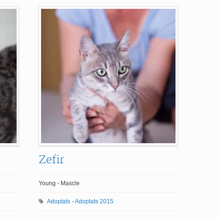
Zefir
Young - Mascle
Adoptats
-
Adoptats 2015