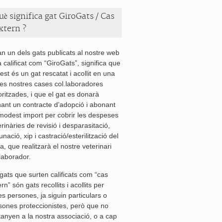
uè significa gat GiroGats / Cas
xtern ?
n un dels gats publicats al nostre web
à calificat com “GiroGats”, significa que
est és un gat rescatat i acollit en una
les nostres cases col.laboradores
oritzades, i que el gat es donarà
nant un contracte d’adopció i abonant
modest import per cobrir les despeses
rinàries de revisió i desparasitació,
nació, xip i castració/esterilització del
a, que realitzarà el nostre veterinari
.laborador.
 gats que surten calificats com “cas
rn” són gats recollits i acollits per
es persones, ja siguin particulars o
sones proteccionistes, però que no
tanyen a la nostra associació, o a cap