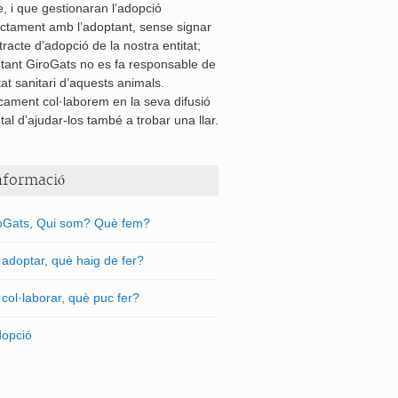
re, i que gestionaran l’adopció
ectament amb l’adoptant, sense signar
tracte d’adopció de la nostra entitat;
 tant GiroGats no es fa responsable de
tat sanitari d’aquests animals.
cament col·laborem en la seva difusió
tal d’ajudar-los també a trobar una llar.
nformació
oGats, Qui som? Què fem?
l adoptar, què haig de fer?
l col·laborar, què puc fer?
dopció