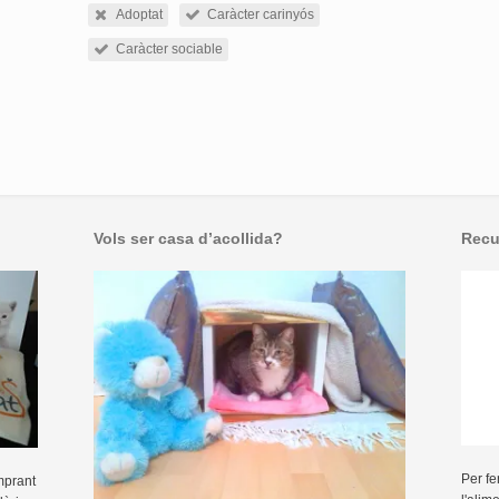
Adoptat
Caràcter carinyós
Caràcter sociable
Vols ser casa d’acollida?
Recu
Per fe
mprant