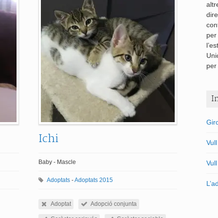
alt
dir
con
per
l’es
Uni
per 
I
Gir
Ichi
Vul
Baby - Mascle
Vul
Adoptats
-
Adoptats 2015
L’a
Adoptat
Adopció conjunta