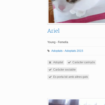
Ariel
Young - Femella
Adoptats
-
Adoptats 2015
Adoptat
Caràcter carinyós
Caràcter sociable
Es porta bé amb altres gats