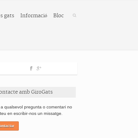
s gats
Informació
Bloc
ontacte amb GiroGats
 a qualsevol pregunta o comentari no
teu en escribir-nos un missatge.
ontactar