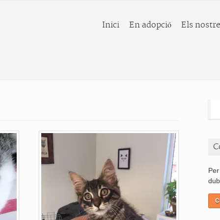
Inici
En adopció
Els nostre
C
Per
dub
C