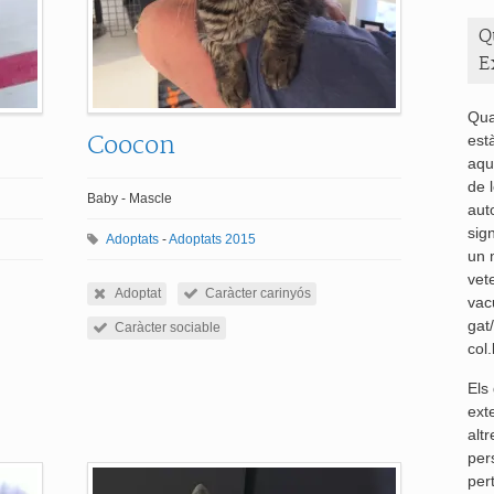
Q
E
Qua
Coocon
est
aqu
de 
Baby - Mascle
aut
sig
Adoptats
-
Adoptats 2015
un 
vete
Adoptat
Caràcter carinyós
vacu
gat/
Caràcter sociable
col
Els
exte
altr
per
per