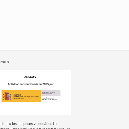
rsos
r front a les despeses veterinàries i a