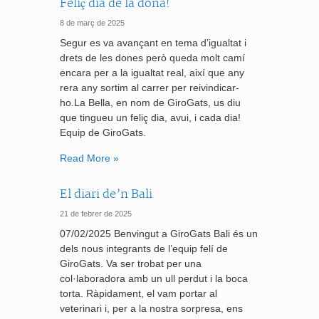
Feliç dia de la dona!
8 de març de 2025
Segur es va avançant en tema d’igualtat i
drets de les dones però queda molt camí
encara per a la igualtat real, així que any
rera any sortim al carrer per reivindicar-
ho.La Bella, en nom de GiroGats, us diu
que tingueu un feliç dia, avui, i cada dia!
Equip de GiroGats.
Read More »
El diari de’n Bali
21 de febrer de 2025
07/02/2025 Benvingut a GiroGats Bali és un
dels nous integrants de l’equip felí de
GiroGats. Va ser trobat per una
col·laboradora amb un ull perdut i la boca
torta. Ràpidament, el vam portar al
veterinari i, per a la nostra sorpresa, ens