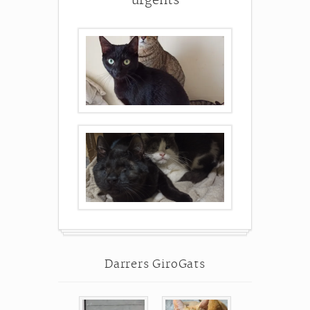
urgents
Darrers GiroGats