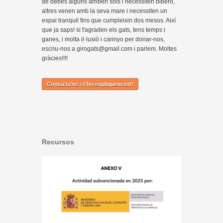
de bebés alguns arriben sols i necessiten biberó,
altres venen amb la seva mare i necessiten un
espai tranquil fins que cumpleixin dos mesos. Així
que ja saps! si t'agraden els gats, tens temps i
ganes, i molta il·lusió i carinyo per donar-nos,
escriu-nos a girogats@gmail.com i parlem. Moltes
gràcies!!!!
Contacta'ns i t'ho expliquem tot!
Recursos