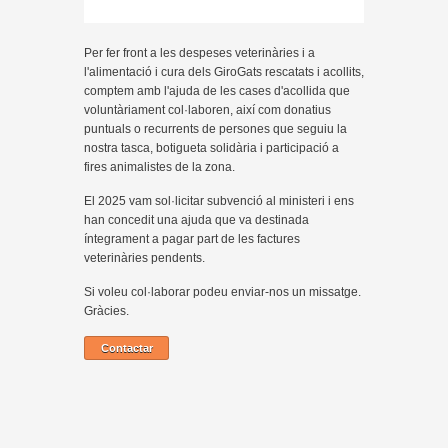
Per fer front a les despeses veterinàries i a
l'alimentació i cura dels GiroGats rescatats i acollits,
comptem amb l'ajuda de les cases d'acollida que
voluntàriament col·laboren, així com donatius
puntuals o recurrents de persones que seguiu la
nostra tasca, botigueta solidària i participació a
fires animalistes de la zona.
El 2025 vam sol·licitar subvenció al ministeri i ens
han concedit una ajuda que va destinada
íntegrament a pagar part de les factures
veterinàries pendents.
Si voleu col·laborar podeu enviar-nos un missatge.
Gràcies.
Contactar