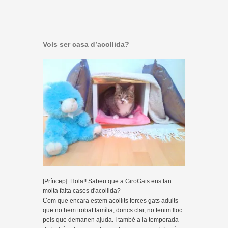
Vols ser casa d’acollida?
[Príncep]: Hola!! Sabeu que a GiroGats ens fan
molta falta cases d'acollida?
Com que encara estem acollits forces gats adults
que no hem trobat família, doncs clar, no tenim lloc
pels que demanen ajuda. I també a la temporada