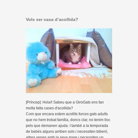
Vols ser casa d’acollida?
[Príncep]: Hola!! Sabeu que a GiroGats ens fan
molta falta cases d'acollida?
Com que encara estem acollits forces gats adults
que no hem trobat família, doncs clar, no tenim lloc
pels que demanen ajuda. I també a la temporada
de bebés alguns arriben sols i necessiten biberó,
altres venen amb la seva mare i necessiten un