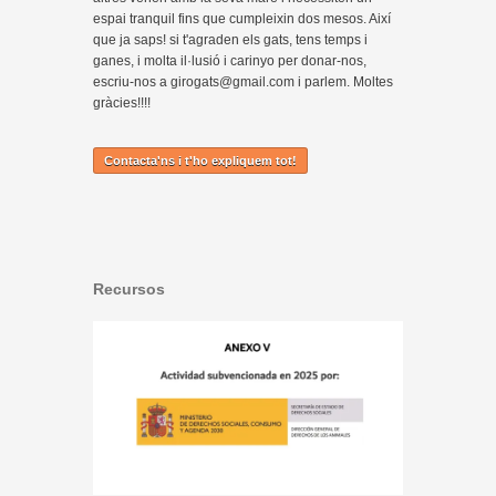
espai tranquil fins que cumpleixin dos mesos. Així
que ja saps! si t'agraden els gats, tens temps i
ganes, i molta il·lusió i carinyo per donar-nos,
escriu-nos a girogats@gmail.com i parlem. Moltes
gràcies!!!!
Contacta'ns i t'ho expliquem tot!
Recursos