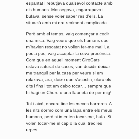
espantat i rebutjava qualsevol contacte amb
els humans. Mossegava, esgarrapava i
bufava, sense voler saber res d’ells. La
situació amb mi era realment complicada.
Però amb el temps, vaig començar a cedir
una mica. Vaig veure que els humans que
m’havien rescatat no volien fer-me mal i, a
poc a poc, vaig acceptar la seva presència.
Com que en aquell moment GiroGats
estava saturat de casos, van decidir deixar-
me tranquil per la casa per veure si em
relaxava, ara, deixo que s’acostin, oloro els
dits i fins i tot em deixo tocar… sempre que
hi hagi un Churu o una llauneta de per mig!
Tot i això, encara tinc les meves barreres. A
les nits dormo com una lapa entre els meus
humans, però si intenten tocar-me, bufo. Si
volen tocar-me el cap o la cua, trec les
urpes.