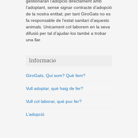
gestionaran l’adopció directament amb
l’adoptant, sense signar contracte d’adopció
de la nostra entitat; per tant GiroGats no es
fa responsable de l’estat sanitari d’aquests
animals. Unicament col·laborem en la seva
difusió per tal d’ajudar-los també a trobar
una llar.
Informació
GiroGats, Qui som? Què fem?
Vull adoptar, què haig de fer?
Vull col·laborar, què puc fer?
L’adopció