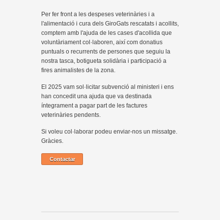
Per fer front a les despeses veterinàries i a
l'alimentació i cura dels GiroGats rescatats i acollits,
comptem amb l'ajuda de les cases d'acollida que
voluntàriament col·laboren, així com donatius
puntuals o recurrents de persones que seguiu la
nostra tasca, botigueta solidària i participació a
fires animalistes de la zona.
El 2025 vam sol·licitar subvenció al ministeri i ens
han concedit una ajuda que va destinada
íntegrament a pagar part de les factures
veterinàries pendents.
Si voleu col·laborar podeu enviar-nos un missatge.
Gràcies.
Contactar