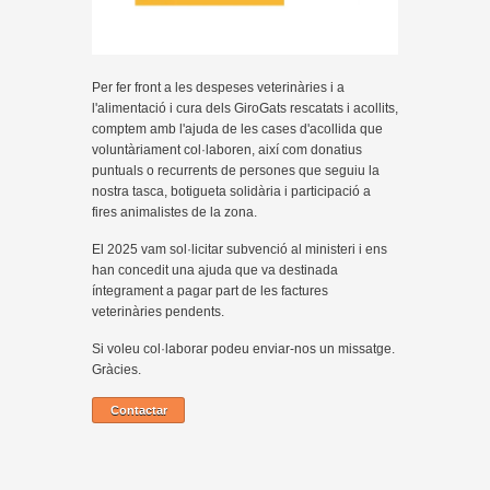
Per fer front a les despeses veterinàries i a
l'alimentació i cura dels GiroGats rescatats i acollits,
comptem amb l'ajuda de les cases d'acollida que
voluntàriament col·laboren, així com donatius
puntuals o recurrents de persones que seguiu la
nostra tasca, botigueta solidària i participació a
fires animalistes de la zona.
El 2025 vam sol·licitar subvenció al ministeri i ens
han concedit una ajuda que va destinada
íntegrament a pagar part de les factures
veterinàries pendents.
Si voleu col·laborar podeu enviar-nos un missatge.
Gràcies.
Contactar