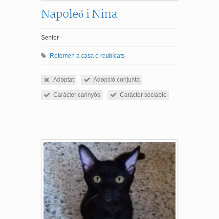
Napoleó i Nina
Senior -
Retornen a casa o reubicats
Adoptat
Adopció conjunta
Caràcter carinyós
Caràcter sociable