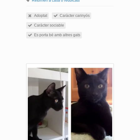
Retornen a casa o reubicats
Adoptat
Caràcter carinyós
Caràcter sociable
Es porta bé amb altres gats