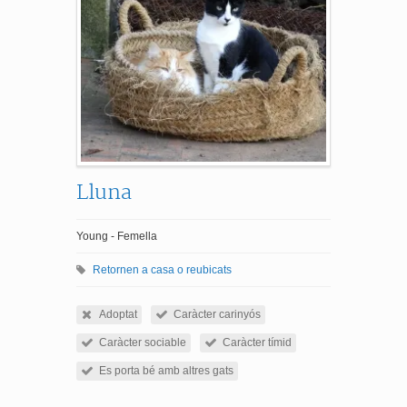
Lluna
Young - Femella
Retornen a casa o reubicats
Adoptat
Caràcter carinyós
Caràcter sociable
Caràcter tímid
Es porta bé amb altres gats