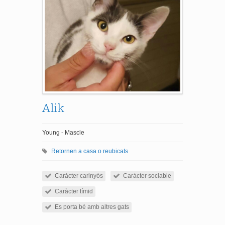
Alik
Young - Mascle
Retornen a casa o reubicats
Caràcter carinyós
Caràcter sociable
Caràcter tímid
Es porta bé amb altres gats