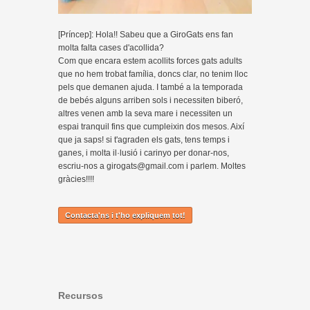
[Príncep]: Hola!! Sabeu que a GiroGats ens fan
molta falta cases d'acollida?
Com que encara estem acollits forces gats adults
que no hem trobat família, doncs clar, no tenim lloc
pels que demanen ajuda. I també a la temporada
de bebés alguns arriben sols i necessiten biberó,
altres venen amb la seva mare i necessiten un
espai tranquil fins que cumpleixin dos mesos. Així
que ja saps! si t'agraden els gats, tens temps i
ganes, i molta il·lusió i carinyo per donar-nos,
escriu-nos a girogats@gmail.com i parlem. Moltes
gràcies!!!!
Contacta'ns i t'ho expliquem tot!
Recursos