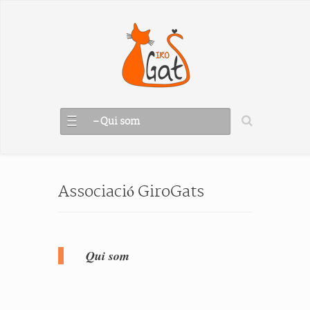
– Qui som
Associació GiroGats
Qui som