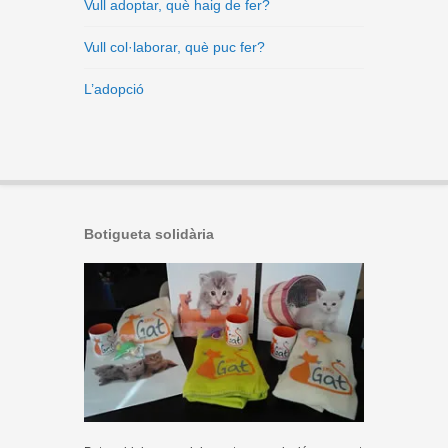
Vull adoptar, què haig de fer?
Vull col·laborar, què puc fer?
L’adopció
Botigueta solidària