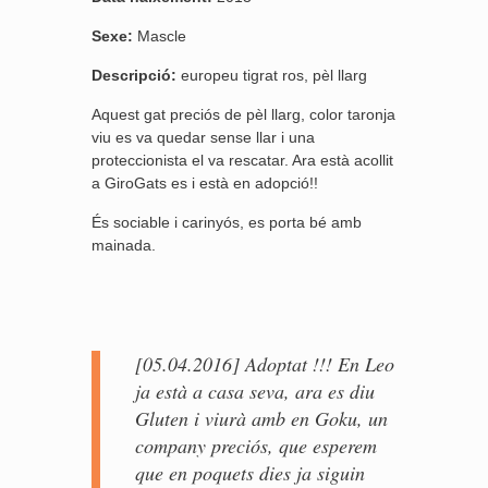
Sexe:
Mascle
Descripció:
europeu tigrat ros, pèl llarg
Aquest gat preciós de pèl llarg, color taronja
viu es va quedar sense llar i una
proteccionista el va rescatar. Ara està acollit
a GiroGats es i està en adopció!!
És sociable i carinyós, es porta bé amb
mainada.
[05.04.2016] Adoptat !!! En Leo
ja està a casa seva, ara es diu
Gluten i viurà amb en Goku, un
company preciós, que esperem
que en poquets dies ja siguin