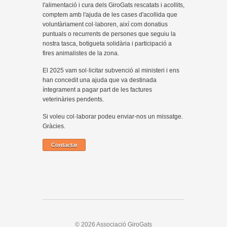
l'alimentació i cura dels GiroGats rescatats i acollits,
comptem amb l'ajuda de les cases d'acollida que
voluntàriament col·laboren, així com donatius
puntuals o recurrents de persones que seguiu la
nostra tasca, botigueta solidària i participació a
fires animalistes de la zona.
El 2025 vam sol·licitar subvenció al ministeri i ens
han concedit una ajuda que va destinada
íntegrament a pagar part de les factures
veterinàries pendents.
Si voleu col·laborar podeu enviar-nos un missatge.
Gràcies.
Contactar
© 2026 Associació GiroGats