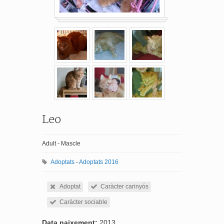
Leo
Adult - Mascle
Adoptats
-
Adoptats 2016
Adoptat
Caràcter carinyós
Caràcter sociable
Data naixement:
2013