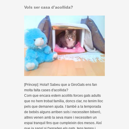
Vols ser casa d’acollida?
[Príncep]: Hola!! Sabeu que a GiroGats ens fan
molta falta cases d'acollida?
Com que encara estem acollits forces gats adults
que no hem trobat família, doncs clar, no tenim lloc
pels que demanen ajuda. I també a la temporada
de bebés alguns arriben sols i necessiten biberó,
altres venen amb la seva mare i necessiten un
espai tranquil fins que cumpleixin dos mesos. Així
que ja saps! si t'agraden els gats, tens temps i