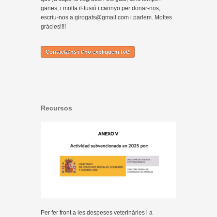
ganes, i molta il·lusió i carinyo per donar-nos,
escriu-nos a girogats@gmail.com i parlem. Moltes
gràcies!!!!
Contacta'ns i t'ho expliquem tot!
Recursos
Per fer front a les despeses veterinàries i a