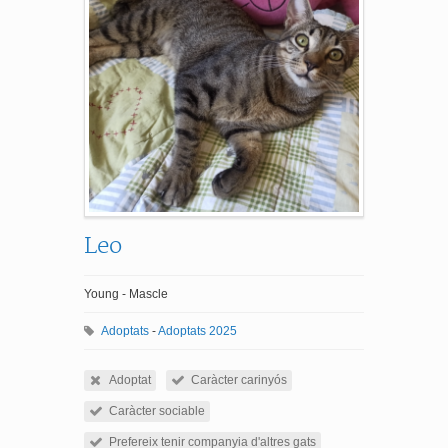
Leo
Young - Mascle
Adoptats
-
Adoptats 2025
Adoptat
Caràcter carinyós
Caràcter sociable
Prefereix tenir companyia d'altres gats