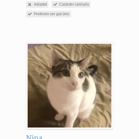
Adoptat
Caràcter carinyós
Prefereix ser gat únic
Nina