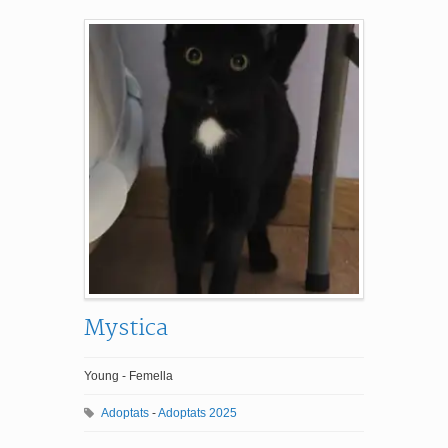
Mystica
Young - Femella
Adoptats
-
Adoptats 2025