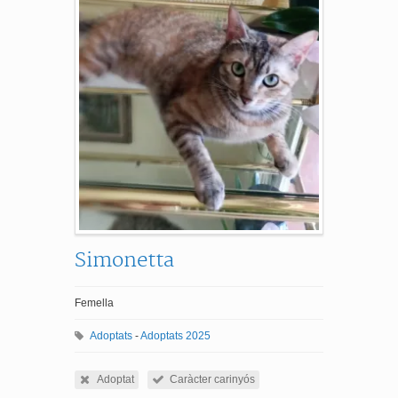
Simonetta
Femella
Adoptats
-
Adoptats 2025
Adoptat
Caràcter carinyós