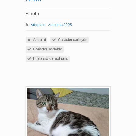
Femella
Adoptats
-
Adoptats 2025
Adoptat
Caràcter carinyós
Caràcter sociable
Prefereix ser gat únic