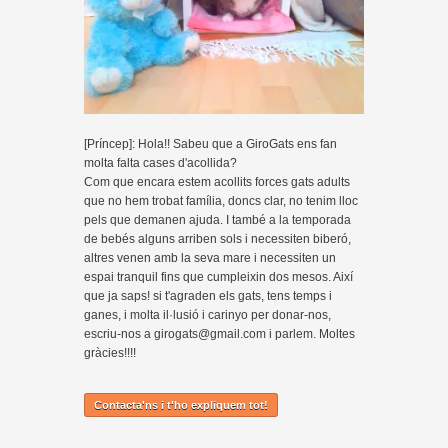
[Príncep]: Hola!! Sabeu que a GiroGats ens fan
molta falta cases d'acollida?
Com que encara estem acollits forces gats adults
que no hem trobat família, doncs clar, no tenim lloc
pels que demanen ajuda. I també a la temporada
de bebés alguns arriben sols i necessiten biberó,
altres venen amb la seva mare i necessiten un
espai tranquil fins que cumpleixin dos mesos. Així
que ja saps! si t'agraden els gats, tens temps i
ganes, i molta il·lusió i carinyo per donar-nos,
escriu-nos a girogats@gmail.com i parlem. Moltes
gràcies!!!!
Contacta'ns i t'ho expliquem tot!