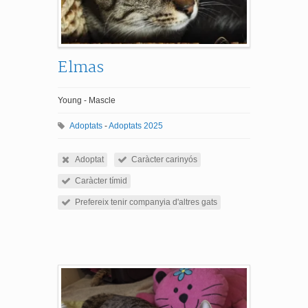
Elmas
Young - Mascle
Adoptats
-
Adoptats 2025
Adoptat
Caràcter carinyós
Caràcter tímid
Prefereix tenir companyia d'altres gats