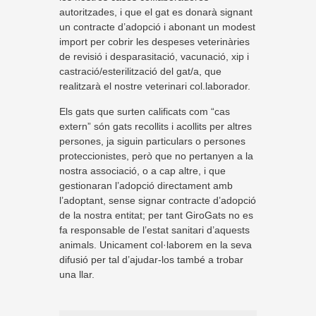
autoritzades, i que el gat es donarà signant
un contracte d’adopció i abonant un modest
import per cobrir les despeses veterinàries
de revisió i desparasitació, vacunació, xip i
castració/esterilització del gat/a, que
realitzarà el nostre veterinari col.laborador.
Els gats que surten calificats com “cas
extern” són gats recollits i acollits per altres
persones, ja siguin particulars o persones
proteccionistes, però que no pertanyen a la
nostra associació, o a cap altre, i que
gestionaran l’adopció directament amb
l’adoptant, sense signar contracte d’adopció
de la nostra entitat; per tant GiroGats no es
fa responsable de l’estat sanitari d’aquests
animals. Unicament col·laborem en la seva
difusió per tal d’ajudar-los també a trobar
una llar.