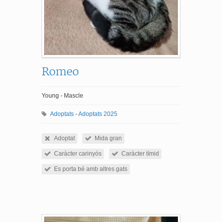
Romeo
Young - Mascle
Adoptats
-
Adoptats 2025
Adoptat
Mida gran
Caràcter carinyós
Caràcter tímid
Es porta bé amb altres gats