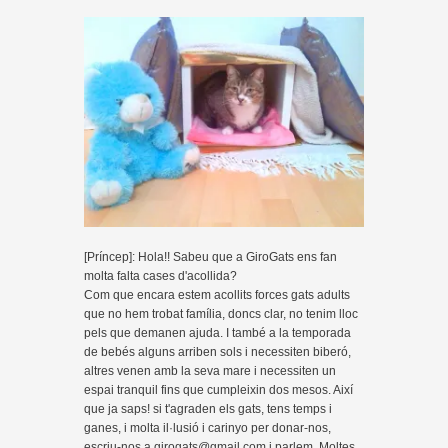
[Príncep]: Hola!! Sabeu que a GiroGats ens fan
molta falta cases d'acollida?
Com que encara estem acollits forces gats adults
que no hem trobat família, doncs clar, no tenim lloc
pels que demanen ajuda. I també a la temporada
de bebés alguns arriben sols i necessiten biberó,
altres venen amb la seva mare i necessiten un
espai tranquil fins que cumpleixin dos mesos. Així
que ja saps! si t'agraden els gats, tens temps i
ganes, i molta il·lusió i carinyo per donar-nos,
escriu-nos a girogats@gmail.com i parlem. Moltes