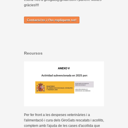
gràcies!!!!
Contacta'ns i t'ho expliquem tot!
Recursos
Per fer front a les despeses veterinàries i a
l'alimentació i cura dels GiroGats rescatats i acollits,
comptem amb l'ajuda de les cases d'acollida que