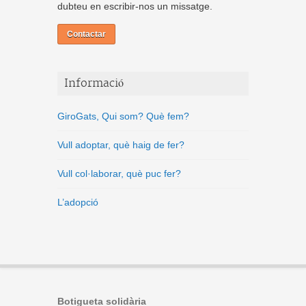
dubteu en escribir-nos un missatge.
Contactar
Informació
GiroGats, Qui som? Què fem?
Vull adoptar, què haig de fer?
Vull col·laborar, què puc fer?
L’adopció
Botigueta solidària