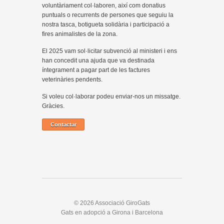
voluntàriament col·laboren, així com donatius
puntuals o recurrents de persones que seguiu la
nostra tasca, botigueta solidària i participació a
fires animalistes de la zona.
El 2025 vam sol·licitar subvenció al ministeri i ens
han concedit una ajuda que va destinada
íntegrament a pagar part de les factures
veterinàries pendents.
Si voleu col·laborar podeu enviar-nos un missatge.
Gràcies.
Contactar
© 2026 Associació GiroGats
Gats en adopció a Girona i Barcelona