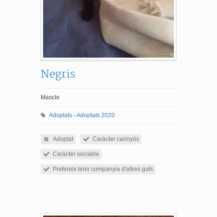
Negris
Mascle
Adoptats
-
Adoptats 2020
Adoptat
Caràcter carinyós
Caràcter sociable
Prefereix tenir companyia d'altres gats