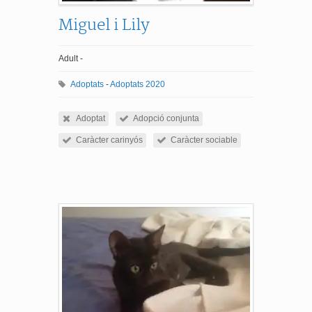
Miguel i Lily
Adult -
Adoptats
-
Adoptats 2020
Adoptat
Adopció conjunta
Caràcter carinyós
Caràcter sociable