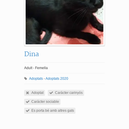
Dina
Adult - Femella
Adoptats
-
Adoptats 2020
Adoptat
Caràcter carinyós
Caràcter sociable
Es porta bé amb altres gats