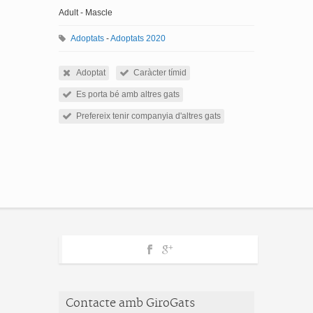
Adult - Mascle
Adoptats
-
Adoptats 2020
Adoptat
Caràcter tímid
Es porta bé amb altres gats
Prefereix tenir companyia d'altres gats
Contacte amb GiroGats