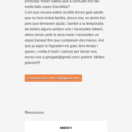
[Príncep]: Hola!! Sabeu que a GiroGats ens fan
molta falta cases d'acollida?
Com que encara estem acollits forces gats adults
que no hem trobat família, doncs clar, no tenim lloc
pels que demanen ajuda. I també a la temporada
de bebés alguns arriben sols i necessiten biberó,
altres venen amb la seva mare i necessiten un
espai tranquil fins que cumpleixin dos mesos. Així
que ja saps! si t'agraden els gats, tens temps i
ganes, i molta il·lusió i carinyo per donar-nos,
escriu-nos a girogats@gmail.com i parlem. Moltes
gràcies!!!!
Contacta'ns i t'ho expliquem tot!
Recursos