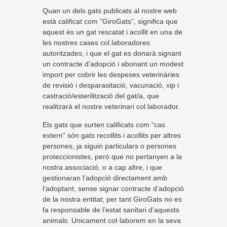
Quan un dels gats publicats al nostre web
està calificat com “GiroGats”, significa que
aquest és un gat rescatat i acollit en una de
les nostres cases col.laboradores
autoritzades, i que el gat es donarà signant
un contracte d’adopció i abonant un modest
import per cobrir les despeses veterinàries
de revisió i desparasitació, vacunació, xip i
castració/esterilització del gat/a, que
realitzarà el nostre veterinari col.laborador.
Els gats que surten calificats com “cas
extern” són gats recollits i acollits per altres
persones, ja siguin particulars o persones
proteccionistes, però que no pertanyen a la
nostra associació, o a cap altre, i que
gestionaran l’adopció directament amb
l’adoptant, sense signar contracte d’adopció
de la nostra entitat; per tant GiroGats no es
fa responsable de l’estat sanitari d’aquests
animals. Unicament col·laborem en la seva