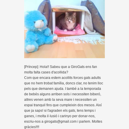
[Príncep]: Hola!! Sabeu que a GiroGats ens fan
molta falta cases d'acollida?
Com que encara estem acollits forces gats adults
que no hem trobat família, doncs clar, no tenim lloc
pels que demanen ajuda. I també a la temporada
de bebés alguns arriben sols i necessiten biberó,
altres venen amb la seva mare i necessiten un
espai tranquil fins que cumpleixin dos mesos. Així
que ja saps! si t'agraden els gats, tens temps i
ganes, i molta il·lusió i carinyo per donar-nos,
escriu-nos a girogats@gmail.com i parlem. Moltes
gràcies!!!!