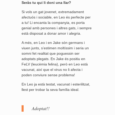
Seràs tu qui li doni una llar?
Si vols un gat jovenet, extremadament
afectuós i sociable, en Leo és perfecte per
a tu! Li encanta la companyia, es porta
genial amb persones i altres gats, i sempre
està disposat a donar amor i alegria.
A més, en Leo i en Jake són germans i
viuen junts, s’estimen moltíssim i seria un
somni fet realitat que poguessin ser
adoptats plegats. En Jake és positiu en
FeLV (leucèmia felina), però en Leo està
vacunat, així que el virus no li afecta i
poden conviure sense problema!
En Leo ja està testat, vacunat i esterilitzat,
llest per trobar la seva família ideal.
Adoptat!!