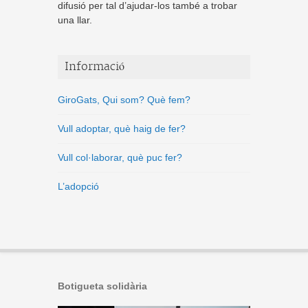
difusió per tal d’ajudar-los també a trobar
una llar.
Informació
GiroGats, Qui som? Què fem?
Vull adoptar, què haig de fer?
Vull col·laborar, què puc fer?
L’adopció
Botigueta solidària