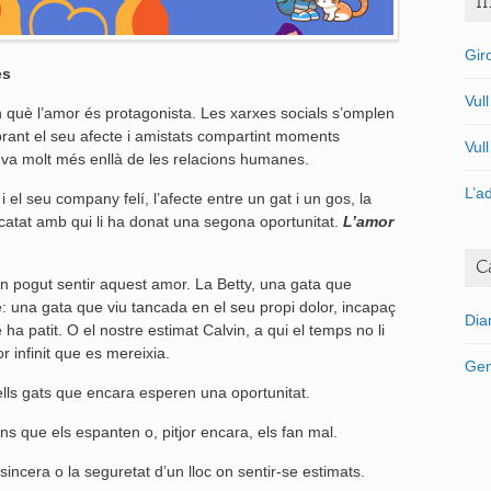
I
Gir
es
Vul
n què l’amor és protagonista. Les xarxes socials s’omplen
ebrant el seu afecte i amistats compartint moments
Vul
r va molt més enllà de les relacions humanes.
L’a
 el seu company felí, l’afecte entre un gat i un gos, la
catat amb qui li ha donat una segona oportunitat.
L’amor
C
n pogut sentir aquest amor. La Betty, una gata que
 una gata que viu tancada en el seu propi dolor, incapaç
Dia
ha patit. O el nostre estimat Calvin, a qui el temps no li
r infinit que es mereixia.
Gen
ells gats que encara esperen una oportunitat.
ns que els espanten o, pitjor encara, els fan mal.
ncera o la seguretat d’un lloc on sentir-se estimats.