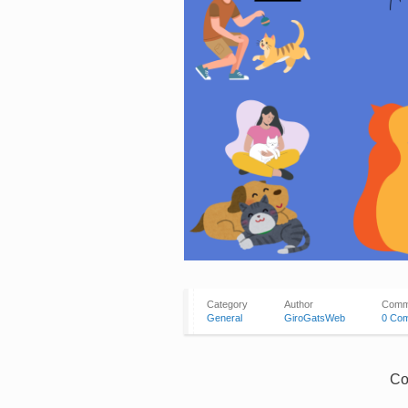
Category
Author
Comm
General
GiroGatsWeb
0 Co
Co