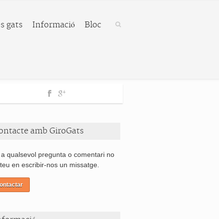
s gats
Informació
Bloc
ontacte amb GiroGats
 a qualsevol pregunta o comentari no
teu en escribir-nos un missatge.
ontactar