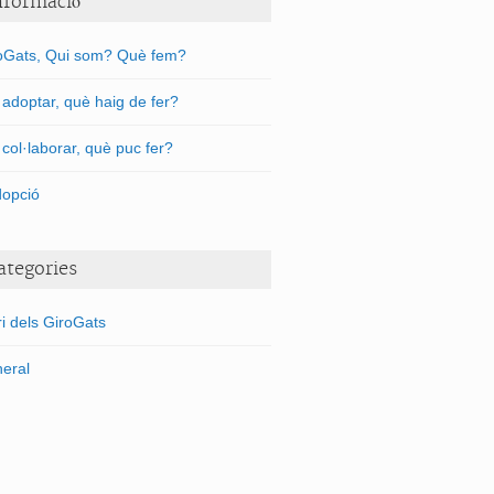
nformació
oGats, Qui som? Què fem?
l adoptar, què haig de fer?
l col·laborar, què puc fer?
dopció
ategories
ri dels GiroGats
eral