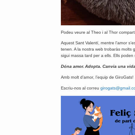
Podeu veure al Theo i al Thor compartin
Aquest Sant Valentí, mentre l’amor s’e
tenen. A la nostra web trobaràs molts 
sigui massa tard per a ells. Ells poden
Dóna amor. Adopta. Canvia una vida
Amb molt d’amor, l’equip de GiroGats!
Escriu-nos al correu
girogats@gmail.