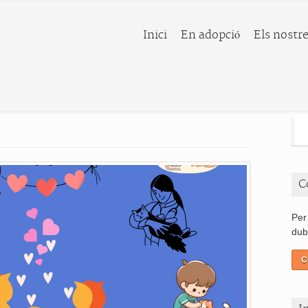
Inici
En adopció
Els nostre
C
Per
dub
C