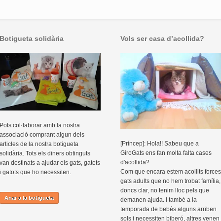
Botigueta solidària
Vols ser casa d’acollida?
Pots col·laborar amb la nostra
associació comprant algun dels
[Príncep]: Hola!! Sabeu que a
articles de la nostra botigueta
GiroGats ens fan molta falta cases
solidària. Tots els diners obtinguts
d'acollida?
van destinats a ajudar els gats, gatets
Com que encara estem acollits forces
i gatots que ho necessiten.
gats adults que no hem trobat família,
doncs clar, no tenim lloc pels que
Anar a la botigueta
demanen ajuda. I també a la
temporada de bebés alguns arriben
sols i necessiten biberó, altres venen