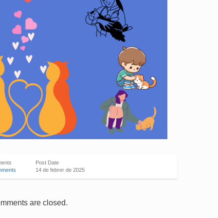
ents
Post Date
mments
14 de febrer de 2025
mments are closed.