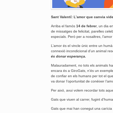
Sant Valentí: L’amor que canvia vid
Arriba el famós
14 de febrer
, un dia e
de missatges de felicitat, parelles cel
especials. Però per a nosaltres, l’amo
L’amor és el vincle únic entre un humà i
connexió incondicional d’un animal res
és donar esperança.
Malauradament, no tots els animals ha
encara és a GiroGats, n’és un exemple:
de confiar en els humans per tot el que 
va donar l’oportunitat de conèixer l’amo
Per això, avui volem recordar tots aqu
Gats que viuen al carrer, fugint d’huma
Gats que mai han conegut una carícia si