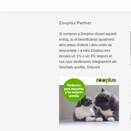
Zooplus Partner
Si compres a Zooplus clicant aquest
enllaç, tu et beneficiaras igualment
dels preus d'oferta i dels codis de
descompte, i a més Zooplus ens
donarà un 1% o un 3% segons el
cas, que destinarem íntegrament als
GiroGats acollits. Gràcies!