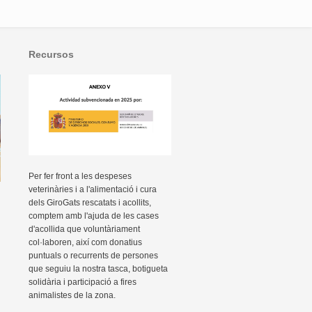
Recursos
Per fer front a les despeses
veterinàries i a l'alimentació i cura
dels GiroGats rescatats i acollits,
comptem amb l'ajuda de les cases
d'acollida que voluntàriament
col·laboren, així com donatius
puntuals o recurrents de persones
que seguiu la nostra tasca, botigueta
solidària i participació a fires
animalistes de la zona.