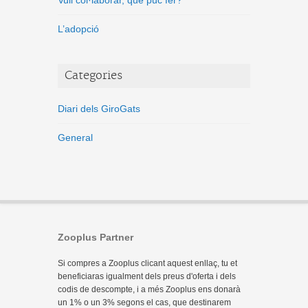
Vull col·laborar, què puc fer?
L’adopció
Categories
Diari dels GiroGats
General
Zooplus Partner
Si compres a Zooplus clicant aquest enllaç, tu et
beneficiaras igualment dels preus d'oferta i dels
codis de descompte, i a més Zooplus ens donarà
un 1% o un 3% segons el cas, que destinarem