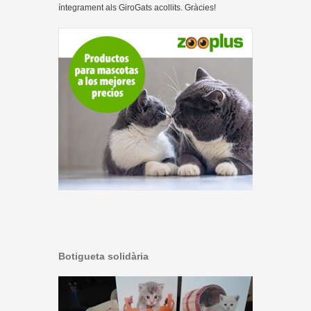
íntegrament als GiroGats acollits. Gràcies!
Botigueta solidària