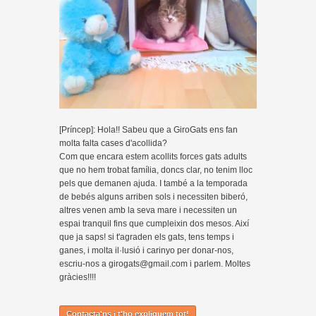
[Príncep]: Hola!! Sabeu que a GiroGats ens fan
molta falta cases d'acollida?
Com que encara estem acollits forces gats adults
que no hem trobat família, doncs clar, no tenim lloc
pels que demanen ajuda. I també a la temporada
de bebés alguns arriben sols i necessiten biberó,
altres venen amb la seva mare i necessiten un
espai tranquil fins que cumpleixin dos mesos. Així
que ja saps! si t'agraden els gats, tens temps i
ganes, i molta il·lusió i carinyo per donar-nos,
escriu-nos a girogats@gmail.com i parlem. Moltes
gràcies!!!!
Contacta'ns i t'ho expliquem tot!