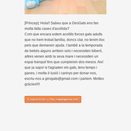
[Príncep]: Hola!! Sabeu que a GiroGats ens fan
molta falta cases d'acollida?
Com que encara estem acollits forces gats adults
que no hem trobat família, doncs clar, no tenim lloc
pels que demanen ajuda. I també a la temporada
de bebés alguns arriben sols i necessiten biberó,
altres venen amb la seva mare i necessiten un
espai tranquil fins que cumpleixin dos mesos. Així
que ja saps! si t'agraden els gats, tens temps i
ganes, i molta il·lusió i carinyo per donar-nos,
escriu-nos a girogats@gmail.com i parlem. Moltes
gràcies!!!!
Contacta'ns i t'ho expliquem tot!