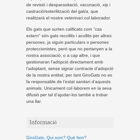
de revisió i desparasitació, vacunació, xip i
castració/esterilització del gat/a, que
realitzarà el nostre veterinari col.laborador.
Els gats que surten calificats com “cas
extern” són gats recollits i acollits per altres
persones, ja siguin particulars o persones
proteccionistes, però que no pertanyen a la
nostra associació, o a cap altre, i que
gestionaran l’adopció directament amb
l’adoptant, sense signar contracte d’adopció
de la nostra entitat; per tant GiroGats no es
fa responsable de l’estat sanitari d’aquests
animals. Unicament col·laborem en la seva
difusió per tal d’ajudar-los també a trobar
una llar.
Informació
GiroGats, Qui som? Què fem?