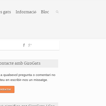
s gats
Informació
Bloc
ontacte amb GiroGats
 a qualsevol pregunta o comentari no
teu en escribir-nos un missatge.
ontactar