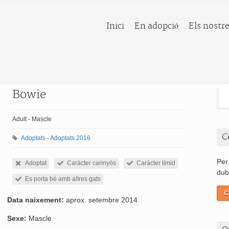
Inici
En adopció
Els nostre
Bowie
Adult - Mascle
C
Adoptats
-
Adoptats 2016
Per
Adoptat
Caràcter carinyós
Caràcter tímid
dub
Es porta bé amb altres gats
C
Data naixement:
aprox. setembre 2014
Sexe:
Mascle