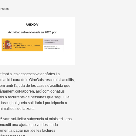
rsos
r front a les despeses veterinàries i a
entació i cura dels GiroGats rescatats i acollits,
m amb l'ajuda de les cases d'acollida que
àriament col·laboren, així com donatius
ls o recurrents de persones que seguiu la
 tasca, botigueta solidària i participació a
animalistes de la zona.
5 vam sol·licitar subvenció al ministeri i ens
oncedit una ajuda que va destinada
ament a pagar part de les factures