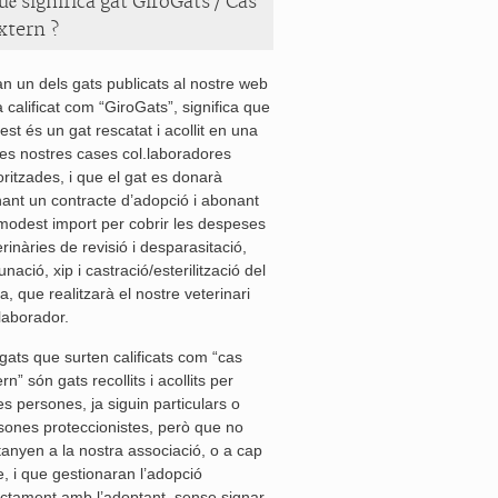
uè significa gat GiroGats / Cas
xtern ?
n un dels gats publicats al nostre web
à calificat com “GiroGats”, significa que
est és un gat rescatat i acollit en una
les nostres cases col.laboradores
oritzades, i que el gat es donarà
nant un contracte d’adopció i abonant
modest import per cobrir les despeses
rinàries de revisió i desparasitació,
nació, xip i castració/esterilització del
a, que realitzarà el nostre veterinari
.laborador.
 gats que surten calificats com “cas
rn” són gats recollits i acollits per
es persones, ja siguin particulars o
sones proteccionistes, però que no
tanyen a la nostra associació, o a cap
re, i que gestionaran l’adopció
ectament amb l’adoptant, sense signar