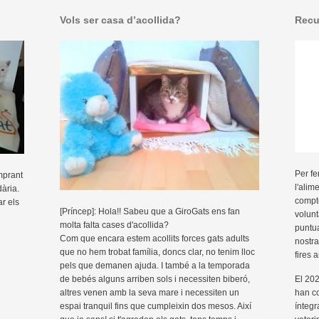
Vols ser casa d’acollida?
Recu
Per fe
mprant
l'alim
dària.
compte
ar els
[Príncep]: Hola!! Sabeu que a GiroGats ens fan
volunt
molta falta cases d'acollida?
puntua
Com que encara estem acollits forces gats adults
nostra
que no hem trobat família, doncs clar, no tenim lloc
fires 
pels que demanen ajuda. I també a la temporada
de bebés alguns arriben sols i necessiten biberó,
El 202
altres venen amb la seva mare i necessiten un
han c
espai tranquil fins que cumpleixin dos mesos. Així
íntegr