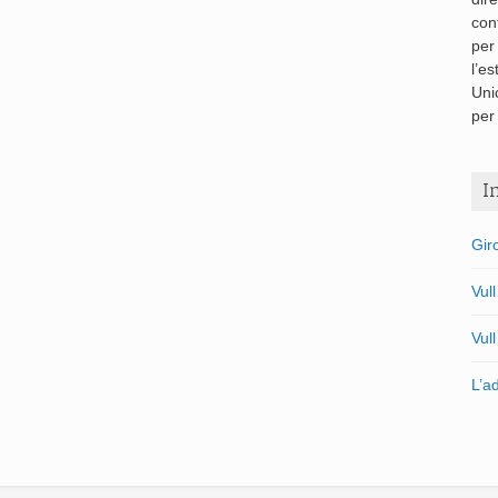
con
per
l’es
Uni
per 
I
Gir
Vul
Vul
L’a