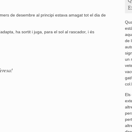
Q
E
imers de desembre al principi estava amagat tot el dia de
Qua
est
dapta, ha sortit i juga, para el sol al rascador, i és
aqu
de 
aut
sig
un 
vete
eresa!
vacu
gat/
col
Els
exte
altr
per
per
alt
dir