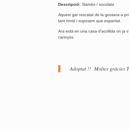
Descripció:
Siamès / xocolata
Aquest gat rescatat de la gossera a pr
tant tímid i suposem que espantat.
Ara està en una casa d’acollida on ja s’a
carinyós.
Adoptat !! Moltes gràcies T