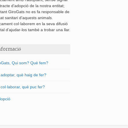
tracte d’adopció de la nostra entitat;
 tant GiroGats no es fa responsable de
tat sanitari d’aquests animals.
cament col·laborem en la seva difusió
tal d’ajudar-los també a trobar una llar.
nformació
oGats, Qui som? Què fem?
l adoptar, què haig de fer?
l col·laborar, què puc fer?
dopció