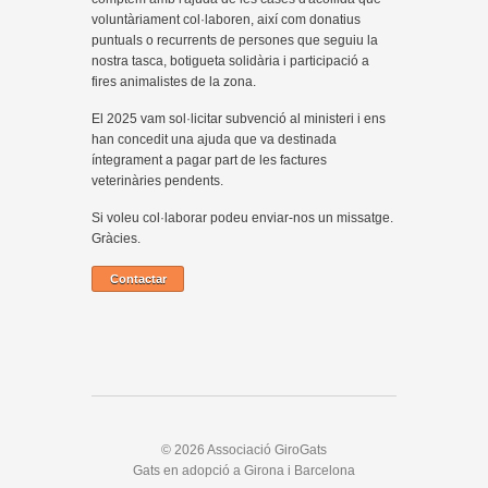
voluntàriament col·laboren, així com donatius
puntuals o recurrents de persones que seguiu la
nostra tasca, botigueta solidària i participació a
fires animalistes de la zona.
El 2025 vam sol·licitar subvenció al ministeri i ens
han concedit una ajuda que va destinada
íntegrament a pagar part de les factures
veterinàries pendents.
Si voleu col·laborar podeu enviar-nos un missatge.
Gràcies.
Contactar
© 2026 Associació GiroGats
Gats en adopció a Girona i Barcelona