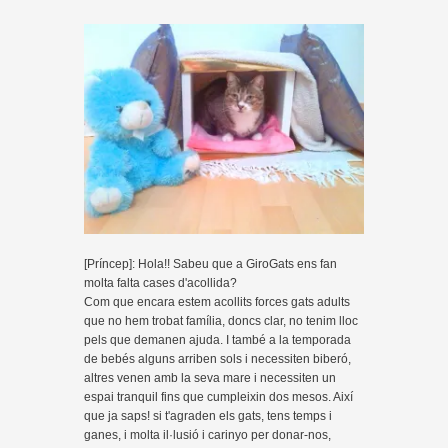
[Príncep]: Hola!! Sabeu que a GiroGats ens fan
molta falta cases d'acollida?
Com que encara estem acollits forces gats adults
que no hem trobat família, doncs clar, no tenim lloc
pels que demanen ajuda. I també a la temporada
de bebés alguns arriben sols i necessiten biberó,
altres venen amb la seva mare i necessiten un
espai tranquil fins que cumpleixin dos mesos. Així
que ja saps! si t'agraden els gats, tens temps i
ganes, i molta il·lusió i carinyo per donar-nos,