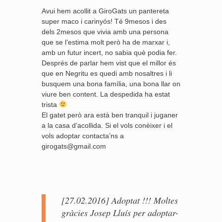
Avui hem acollit a GiroGats un pantereta
super maco i carinyós! Té 9mesos i des
dels 2mesos que vivia amb una persona
que se l’estima molt però ha de marxar i,
amb un futur incert, no sabia què podia fer.
Després de parlar hem vist que el millor és
que en Negritu es quedi amb nosaltres i li
busquem una bona família, una bona llar on
viure ben content. La despedida ha estat
trista
El gatet però ara està ben tranquil i juganer
a la casa d’acollida. Si el vols conèixer i el
vols adoptar contacta’ns a
girogats@gmail.com
[27.02.2016] Adoptat !!! Moltes
gràcies Josep Lluís per adoptar-