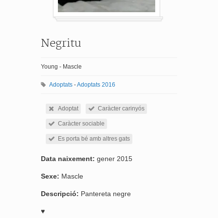
Negritu
Young - Mascle
Adoptats
-
Adoptats 2016
Adoptat
Caràcter carinyós
Caràcter sociable
Es porta bé amb altres gats
Data naixement:
gener 2015
Sexe:
Mascle
Descripció:
Pantereta negre
♥