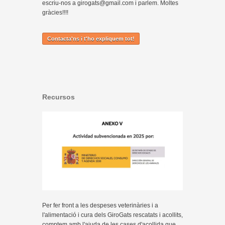
escriu-nos a girogats@gmail.com i parlem. Moltes
gràcies!!!!
Contacta'ns i t'ho expliquem tot!
Recursos
Per fer front a les despeses veterinàries i a
l'alimentació i cura dels GiroGats rescatats i acollits,
comptem amb l'ajuda de les cases d'acollida que