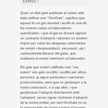
Extern ?
Quan un dels gats publicats al nostre web
està calificat com “GiroGats”, significa que
aquest és un gat rescatat i acollit en una de
les nostres cases col.laboradores
autoritzades, i que el gat es donarà signant
un contracte d’adopció i abonant un modest
import per cobrir les despeses veterinàries
de revisió i desparasitació, vacunació, xip i
castració/esterilització del gat/a, que
realitzarà el nostre veterinari col.laborador.
Els gats que surten calificats com “cas
extern” són gats recollits i acollits per altres
persones, ja siguin particulars o persones
proteccionistes, però que no pertanyen a la
nostra associació, o a cap altre, i que
gestionaran l’adopció directament amb
l’adoptant, sense signar contracte d’adopció
de la nostra entitat; per tant GiroGats no es
fa responsable de l’estat sanitari d’aquests