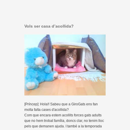
Vols ser casa d’acollida?
[Príncep]: Hola!! Sabeu que a GiroGats ens fan
molta falta cases d'acollida?
Com que encara estem acollits forces gats adults
que no hem trobat família, doncs clar, no tenim lloc
pels que demanen ajuda. I també a la temporada