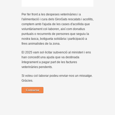
Per fer front a les despeses veterinàries i a
l'alimentació i cura dels GiroGats rescatats i acollits,
comptem amb l'ajuda de les cases d'acollida que
voluntàriament col·laboren, així com donatius
puntuals o recurrents de persones que seguiu la
nostra tasca, botigueta solidària i participació a
fires animalistes de la zona.
El 2025 vam sol·licitar subvenció al ministeri i ens
han concedit una ajuda que va destinada
íntegrament a pagar part de les factures
veterinàries pendents.
Si voleu col·laborar podeu enviar-nos un missatge.
Gràcies.
Contactar