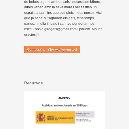
de bebés alguns arriben sols i necessiten biberó,
altres venen amb la seva mare i necessiten un
espai tranquil fins que cumpleixin dos mesos. Així
que ja saps! si t'agraden els gats, tens temps i
ganes, i molta il·lusió i carinyo per donar-nos,
escriu-nos a girogats@gmail.com i parlem. Moltes
gràcies!!!!
Contacta'ns i t'ho expliquem tot!
Recursos