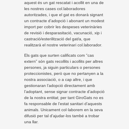
aquest és un gat rescatat i acollit en una de
les nostres cases col.laboradores
autoritzades, i que el gat es donarà signant
un contracte d’adopció i abonant un modest
import per cobrir les despeses veterinàries
de revisió i desparasitació, vacunació, xip i
castració/esterilització del gat/a, que
realitzarà el nostre veterinari col.laborador.
Els gats que surten calificats com “cas
extern” són gats recollits i acollits per altres
persones, ja siguin particulars o persones
proteccionistes, però que no pertanyen a la
nostra associació, o a cap altre, i que
gestionaran l’adopció directament amb
l’adoptant, sense signar contracte d’adopció
de la nostra entitat; per tant GiroGats no es
fa responsable de l’estat sanitari d’aquests
animals. Unicament col·laborem en la seva
difusió per tal d’ajudar-los també a trobar
una llar.