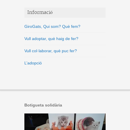
Informació
GiroGats, Qui som? Què fem?
Vull adoptar, què haig de fer?
Vull col·laborar, què puc fer?
L’adopció
Botigueta solidària