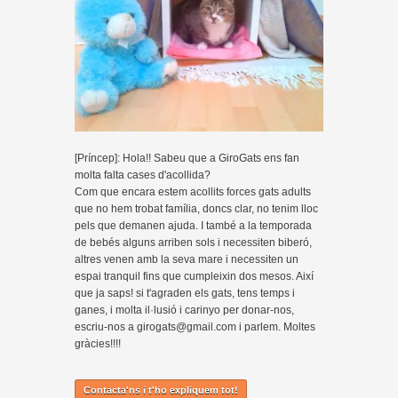
[Príncep]: Hola!! Sabeu que a GiroGats ens fan
molta falta cases d'acollida?
Com que encara estem acollits forces gats adults
que no hem trobat família, doncs clar, no tenim lloc
pels que demanen ajuda. I també a la temporada
de bebés alguns arriben sols i necessiten biberó,
altres venen amb la seva mare i necessiten un
espai tranquil fins que cumpleixin dos mesos. Així
que ja saps! si t'agraden els gats, tens temps i
ganes, i molta il·lusió i carinyo per donar-nos,
escriu-nos a girogats@gmail.com i parlem. Moltes
gràcies!!!!
Contacta'ns i t'ho expliquem tot!