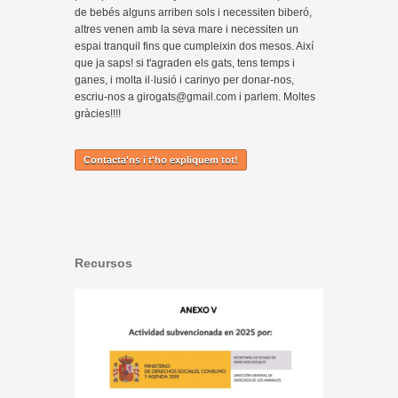
de bebés alguns arriben sols i necessiten biberó,
altres venen amb la seva mare i necessiten un
espai tranquil fins que cumpleixin dos mesos. Així
que ja saps! si t'agraden els gats, tens temps i
ganes, i molta il·lusió i carinyo per donar-nos,
escriu-nos a girogats@gmail.com i parlem. Moltes
gràcies!!!!
Contacta'ns i t'ho expliquem tot!
Recursos