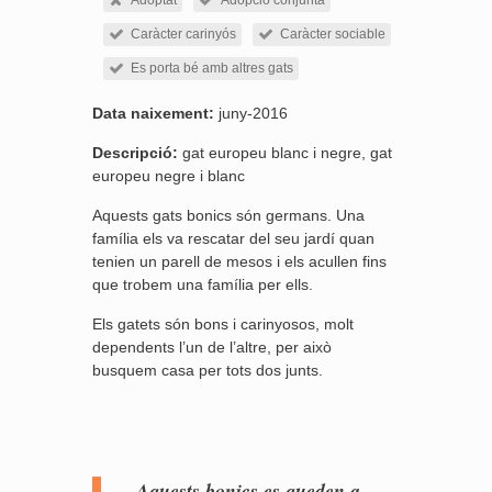
Adoptat
Adopció conjunta
Caràcter carinyós
Caràcter sociable
Es porta bé amb altres gats
Data naixement:
juny-2016
Descripció:
gat europeu blanc i negre, gat
europeu negre i blanc
Aquests gats bonics són germans. Una
família els va rescatar del seu jardí quan
tenien un parell de mesos i els acullen fins
que trobem una família per ells.
Els gatets són bons i carinyosos, molt
dependents l’un de l’altre, per això
busquem casa per tots dos junts.
Aquests bonics es queden a