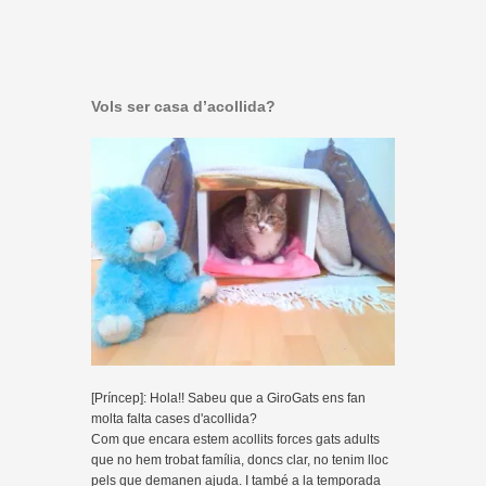
Vols ser casa d’acollida?
[Príncep]: Hola!! Sabeu que a GiroGats ens fan
molta falta cases d'acollida?
Com que encara estem acollits forces gats adults
que no hem trobat família, doncs clar, no tenim lloc
pels que demanen ajuda. I també a la temporada