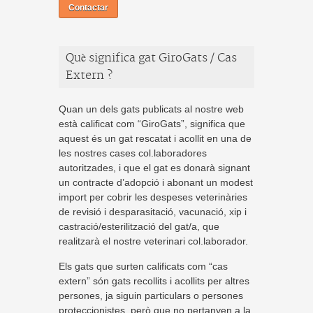
Contactar
Què significa gat GiroGats / Cas
Extern ?
Quan un dels gats publicats al nostre web
està calificat com “GiroGats”, significa que
aquest és un gat rescatat i acollit en una de
les nostres cases col.laboradores
autoritzades, i que el gat es donarà signant
un contracte d’adopció i abonant un modest
import per cobrir les despeses veterinàries
de revisió i desparasitació, vacunació, xip i
castració/esterilització del gat/a, que
realitzarà el nostre veterinari col.laborador.
Els gats que surten calificats com “cas
extern” són gats recollits i acollits per altres
persones, ja siguin particulars o persones
proteccionistes, però que no pertanyen a la