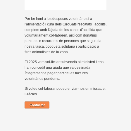
Per fer front a les despeses veterinàries i a
l'alimentació i cura dels GiroGats rescatats i acollits,
comptem amb l'ajuda de les cases d'acollida que
voluntàriament col·laboren, així com donatius
puntuals o recurrents de persones que seguiu la
nostra tasca, botigueta solidària i participació a
fires animalistes de la zona.
El 2025 vam sol·licitar subvenció al ministeri i ens
han concedit una ajuda que va destinada
íntegrament a pagar part de les factures
veterinàries pendents.
Si voleu col·laborar podeu enviar-nos un missatge.
Gràcies.
Contactar